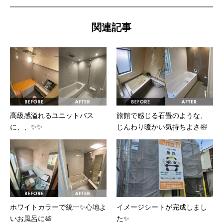
関連記事
高級感溢れるユニットバス
旅館で感じる石畳のような、
に、、✨✨
じんわり暖かい気持ちよさ🛀
ホワイトカラーで統一✨心地よ
イメージシートが完成しまし
いお風呂に🛀
た✨