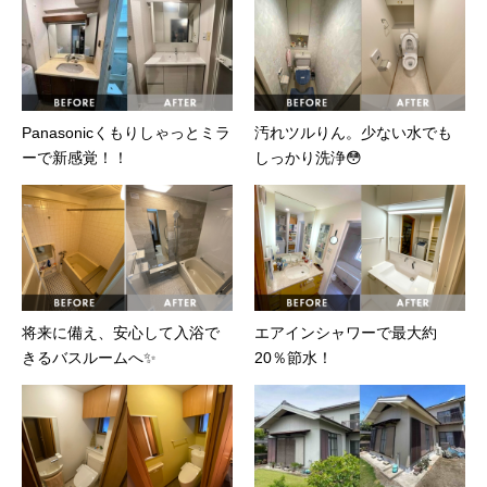
Panasonicくもりしゃっとミラ
汚れツルりん。少ない水でも
ーで新感覚！！
しっかり洗浄😳
将来に備え、安心して入浴で
エアインシャワーで最大約
きるバスルームへ✨
20％節水！