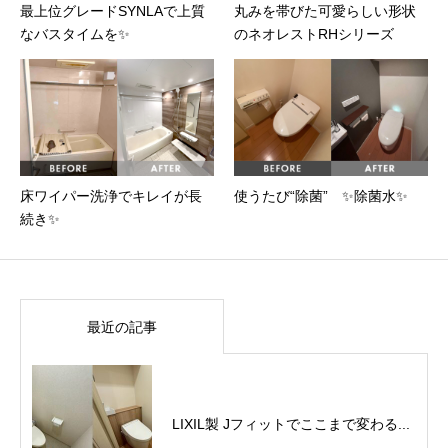
最上位グレードSYNLAで上質
丸みを帯びた可愛らしい形状
なバスタイムを✨
のネオレストRHシリーズ
床ワイパー洗浄でキレイが長
使うたび“除菌” ✨除菌水✨
続き✨
最近の記事
LIXIL製 Jフィットでここまで変わる...