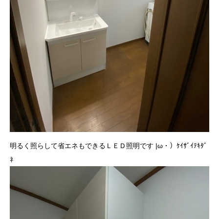
明るく照らして省エネもできるＬＥＤ照明です |ω・）ｹｲｻﾞｲﾃｷﾀﾞ
ﾈ