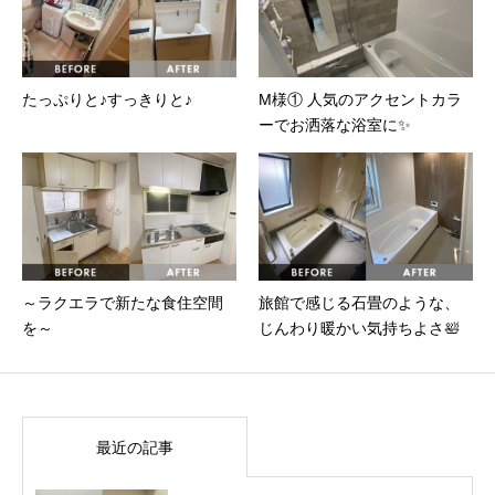
たっぷりと♪すっきりと♪
M様① 人気のアクセントカラ
ーでお洒落な浴室に✨
～ラクエラで新たな食住空間
旅館で感じる石畳のような、
を～
じんわり暖かい気持ちよさ🛀
最近の記事