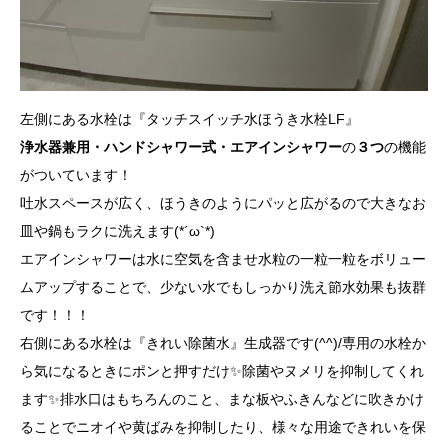
左側にある水栓は『タッチスイッチ水ほうき水栓LF』
浄水器兼用・ハンドシャワー式・エアインシャワー
の
３つ
の機能
がついています！
吐水スペースが広く、ほうきのようにパッと広がるので大きなお
皿や鍋もラクに洗えます(*´ω`*)
エアインシャワーは水に空気を含ませ水粒の一粒一粒をボリュー
ムアップすることで、少ない水でもしっかり洗え節水効果も抜群
です！！！
右側にある水栓は『きれい除菌水』生成器です(^^)/専用の水栓か
ら気になるときにポンと押すだけ✨除菌やヌメリを抑制してくれ
ます✨排水口はもちろんのこと、まな板やふきんなどに吹きかけ
ることでニオイや黄ばみを抑制したり、様々な用途できれいを保