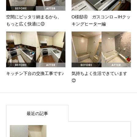
空間にピッタリ納まるから、
O様邸④ ガスコンロ→IHクッ
もっと広く快適に😊
キングヒーター編
キッチン下台の交換工事です♪
気持ちよく生活できています
😊
最近の記事