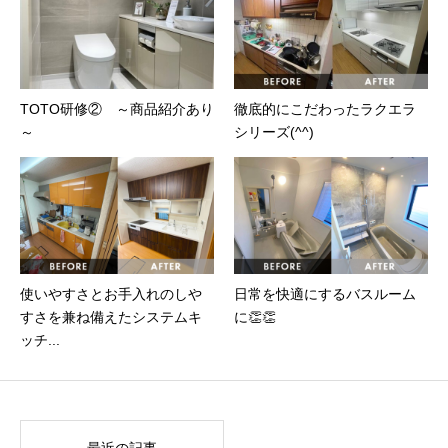
TOTO研修② ～商品紹介あり
徹底的にこだわったラクエラ
～
シリーズ(^^)
使いやすさとお手入れのしや
日常を快適にするバスルーム
すさを兼ね備えたシステムキ
に👏👏
ッチ...
最近の記事