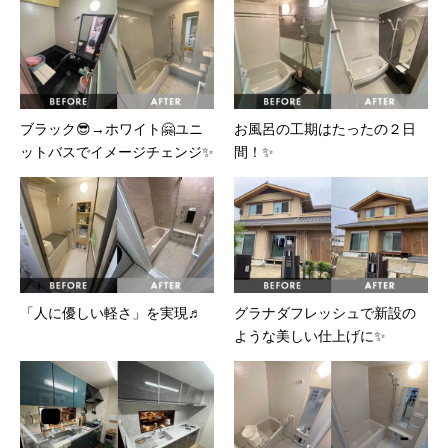
ブラック😎→ホワイト🤗ユニ
お風呂の工期はたったの２日
ットバスでイメージチェンジ✨
間！✨
「人に優しい軽さ」を実現♬
グラナダフレッシュで新設の
ような美しい仕上げに✨