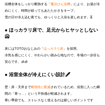
浴槽全体をしっかり断熱する「
魔法びん浴槽
」により、お湯が冷
めにくく、時間が経ってもあたたかさをキープ。
雪の日や冷え込む夜でも、ゆっくりと入浴を楽しめます。⏳
● ほっカラリ床で、足元からヒヤッとしない
🥶
床にはTOTOおなじみの「
ほっカラリ床
」を採用。
冷気を感じにくく、やわらかい踏み心地なので、冬場の一歩目も
安心です。🧊🧊
● 浴室全体が冷えにくい設計🖋️
壁・床・天井まで
断熱性に配慮
されているため、浴室に入った瞬
間の「寒っ…」という不快感が軽減されます。
寒い季節でも、ストレスなく使えるのは嬉しいポイントです