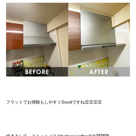
フラットでお掃除もしやすくGoodですね👏👏👏👏
続きまして、ユニットバスのbefore👉afterです🥰🥰🥰