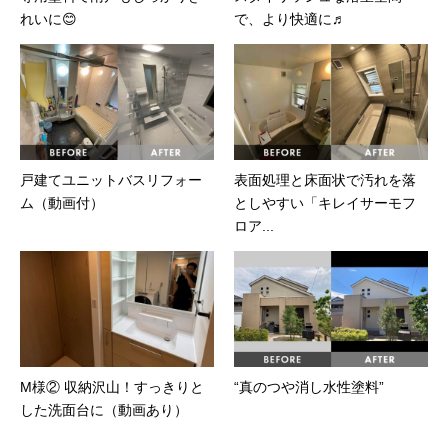
れいに😊
で、より快適に♬
戸建てユニットバスリフォー
表面処理と床面状で汚れを落
ム（動画付）
としやすい「キレイサーモフ
ロア...
M様② 収納沢山！すっきりと
“真のつや消し水性塗料”
した洗面台に（動画あり）