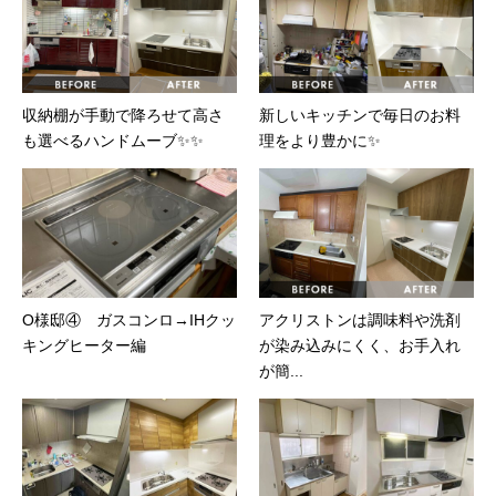
収納棚が手動で降ろせて高さ
新しいキッチンで毎日のお料
も選べるハンドムーブ✨✨
理をより豊かに✨
O様邸④ ガスコンロ→IHクッ
アクリストンは調味料や洗剤
キングヒーター編
が染み込みにくく、お手入れ
が簡...