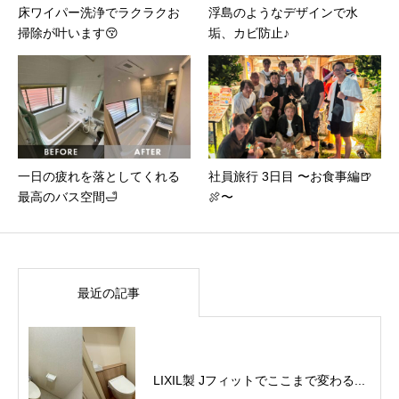
床ワイパー洗浄でラクラクお
浮島のようなデザインで水
掃除が叶います😚
垢、カビ防止♪
一日の疲れを落としてくれる
社員旅行 3日目 〜お食事編🍺
最高のバス空間🛁
🍖〜
最近の記事
LIXIL製 Jフィットでここまで変わる...