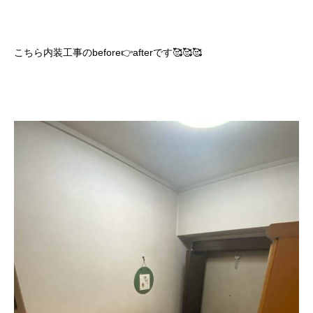
こちら内装工事のbefore👉afterです🥰🥰🥰