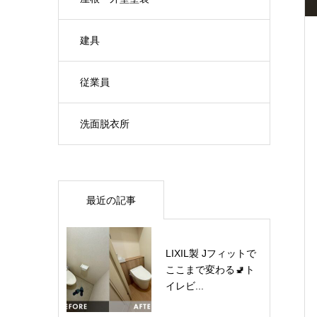
建具
従業員
洗面脱衣所
最近の記事
LIXIL製 Jフィットで
ここまで変わる🚽ト
イレビ...