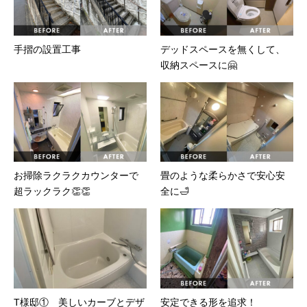
手摺の設置工事
デッドスペースを無くして、
収納スペースに🤗
お掃除ラクラクカウンターで
畳のような柔らかさで安心安
超ラックラク👏👏
全に🛁
T様邸① 美しいカーブとデザ
安定できる形を追求！